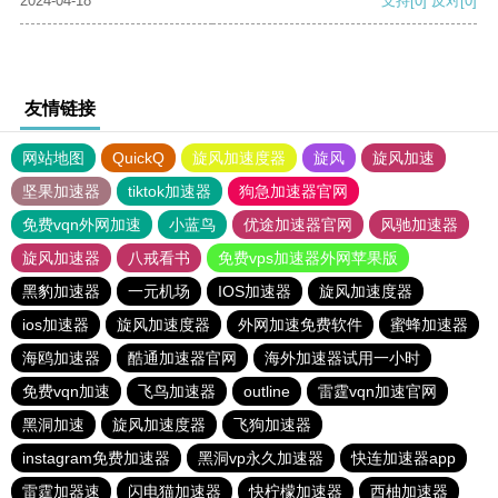
2024-04-18
支持
[0]
反对
[0]
友情链接
网站地图
QuickQ
旋风加速度器
旋风
旋风加速
坚果加速器
tiktok加速器
狗急加速器官网
免费vqn外网加速
小蓝鸟
优途加速器官网
风驰加速器
旋风加速器
八戒看书
免费vps加速器外网苹果版
黑豹加速器
一元机场
IOS加速器
旋风加速度器
ios加速器
旋风加速度器
外网加速免费软件
蜜蜂加速器
海鸥加速器
酷通加速器官网
海外加速器试用一小时
免费vqn加速
飞鸟加速器
outline
雷霆vqn加速官网
黑洞加速
旋风加速度器
飞狗加速器
instagram免费加速器
黑洞vp永久加速器
快连加速器app
雷霆加器速
闪电猫加速器
快柠檬加速器
西柚加速器