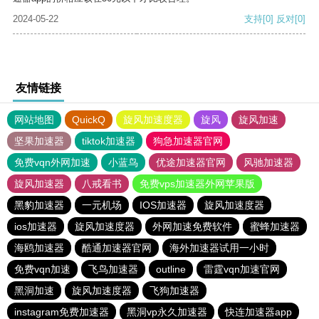
2024-05-22
支持
[0]
反对
[0]
友情链接
网站地图
QuickQ
旋风加速度器
旋风
旋风加速
坚果加速器
tiktok加速器
狗急加速器官网
免费vqn外网加速
小蓝鸟
优途加速器官网
风驰加速器
旋风加速器
八戒看书
免费vps加速器外网苹果版
黑豹加速器
一元机场
IOS加速器
旋风加速度器
ios加速器
旋风加速度器
外网加速免费软件
蜜蜂加速器
海鸥加速器
酷通加速器官网
海外加速器试用一小时
免费vqn加速
飞鸟加速器
outline
雷霆vqn加速官网
黑洞加速
旋风加速度器
飞狗加速器
instagram免费加速器
黑洞vp永久加速器
快连加速器app