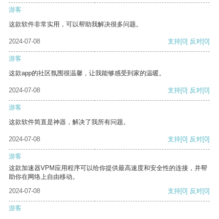
游客
这款软件非常实用，可以帮助我解决很多问题。
2024-07-08
支持
[0]
反对
[0]
游客
这款app的社区氛围很温馨，让我能够感受到家的温暖。
2024-07-08
支持
[0]
反对
[0]
游客
这款软件简直是神器，解决了我所有问题。
2024-07-08
支持
[0]
反对
[0]
游客
这款加速器VPM应用程序可以给你提供最高速度和安全性的连接，并帮
助你在网络上自由移动。
2024-07-08
支持
[0]
反对
[0]
游客