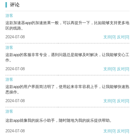
评论
游客
这款加速器app的加速效果一般，可以再提升一下，比如能够支持更多地
区的线路。
2024-07-08
支持
[0]
反对
[0]
游客
这款app的客服非常专业，遇到问题总是能够及时解决，让我能够安心工
作。
2024-07-08
支持
[0]
反对
[0]
游客
这款app的用户界面简洁明了，使用起来非常容易上手，让我能够快速熟
悉操作。
2024-07-08
支持
[0]
反对
[0]
游客
这款app就像我的娱乐小助手，随时随地为我的娱乐提供帮助。
2024-07-08
支持
[0]
反对
[0]