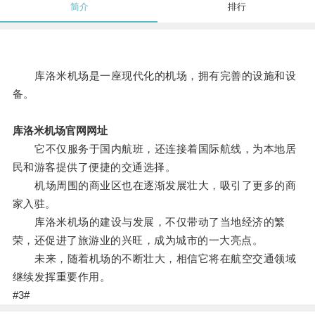
简介
排行
库洛米机场是一座现代化的机场，拥有完善的设施和设
备。
库洛米机场官网网址
它不仅服务于国内航班，还连接着国际航线，为本地居
民和游客提供了便捷的交通选择。
机场周围的商业区也在逐渐发展壮大，吸引了更多的商
家入驻。
库洛米机场的建设与发展，不仅带动了当地经济的繁
荣，还促进了旅游业的兴旺，成为城市的一大亮点。
未来，随着机场的不断壮大，相信它将在航空交通领域
继续发挥重要作用。
#3#