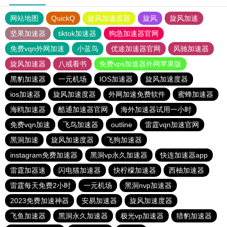
网站地图
QuickQ
旋风加速度器
旋风
旋风加速
坚果加速器
tiktok加速器
狗急加速器官网
免费vqn外网加速
小蓝鸟
优途加速器官网
风驰加速器
旋风加速器
八戒看书
免费vps加速器外网苹果版
黑豹加速器
一元机场
IOS加速器
旋风加速度器
ios加速器
旋风加速度器
外网加速免费软件
蜜蜂加速器
海鸥加速器
酷通加速器官网
海外加速器试用一小时
免费vqn加速
飞鸟加速器
outline
雷霆vqn加速官网
黑洞加速
旋风加速度器
飞狗加速器
instagram免费加速器
黑洞vp永久加速器
快连加速器app
雷霆加器速
闪电猫加速器
快柠檬加速器
西柚加速器
雷霆每天免费2小时
一元机场
黑洞nvp加速器
2023免费加速神器
安易加速器
旋风加速度器
飞鱼加速器
黑洞永久加速器
极光vp加速器
猎豹加速器