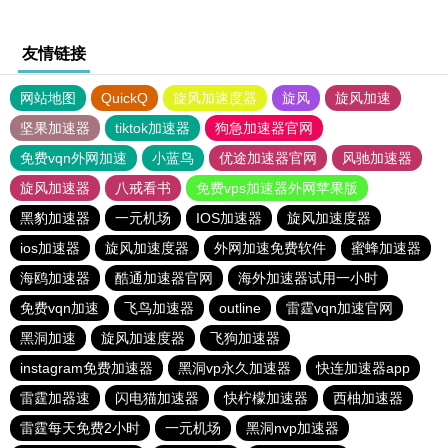
友情链接
网站地图
QuickQ
旋风加速度器
旋风
旋风加速
坚果加速器
tiktok加速器
狗急加速器官网
免费vqn外网加速
小蓝鸟
优途加速器官网
风驰加速器
旋风加速器
八戒看书
免费vps加速器外网苹果版
黑豹加速器
一元机场
IOS加速器
旋风加速度器
ios加速器
旋风加速度器
外网加速免费软件
蜜蜂加速器
海鸥加速器
酷通加速器官网
海外加速器试用一小时
免费vqn加速
飞鸟加速器
outline
雷霆vqn加速官网
黑洞加速
旋风加速度器
飞狗加速器
instagram免费加速器
黑洞vp永久加速器
快连加速器app
雷霆加器速
闪电猫加速器
快柠檬加速器
西柚加速器
雷霆每天免费2小时
一元机场
黑洞nvp加速器