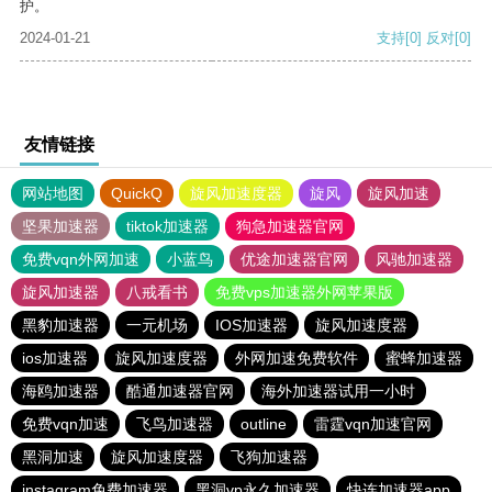
护。
2024-01-21
支持
[0]
反对
[0]
友情链接
网站地图
QuickQ
旋风加速度器
旋风
旋风加速
坚果加速器
tiktok加速器
狗急加速器官网
免费vqn外网加速
小蓝鸟
优途加速器官网
风驰加速器
旋风加速器
八戒看书
免费vps加速器外网苹果版
黑豹加速器
一元机场
IOS加速器
旋风加速度器
ios加速器
旋风加速度器
外网加速免费软件
蜜蜂加速器
海鸥加速器
酷通加速器官网
海外加速器试用一小时
免费vqn加速
飞鸟加速器
outline
雷霆vqn加速官网
黑洞加速
旋风加速度器
飞狗加速器
instagram免费加速器
黑洞vp永久加速器
快连加速器app