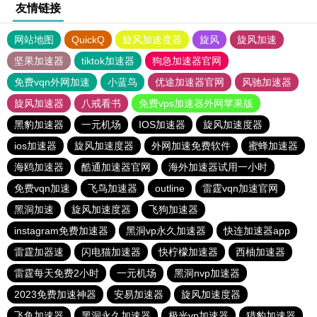
友情链接
网站地图
QuickQ
旋风加速度器
旋风
旋风加速
坚果加速器
tiktok加速器
狗急加速器官网
免费vqn外网加速
小蓝鸟
优途加速器官网
风驰加速器
旋风加速器
八戒看书
免费vps加速器外网苹果版
黑豹加速器
一元机场
IOS加速器
旋风加速度器
ios加速器
旋风加速度器
外网加速免费软件
蜜蜂加速器
海鸥加速器
酷通加速器官网
海外加速器试用一小时
免费vqn加速
飞鸟加速器
outline
雷霆vqn加速官网
黑洞加速
旋风加速度器
飞狗加速器
instagram免费加速器
黑洞vp永久加速器
快连加速器app
雷霆加器速
闪电猫加速器
快柠檬加速器
西柚加速器
雷霆每天免费2小时
一元机场
黑洞nvp加速器
2023免费加速神器
安易加速器
旋风加速度器
飞鱼加速器
黑洞永久加速器
极光vp加速器
猎豹加速器