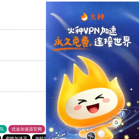
支持
[0]
反对
[0]
支持
[0]
反对
[0]
支持
[0]
反对
[0]
鸟
优途加速器官网
风驰加速器
旋风加速器
八戒看书
蜜蜂加速器
海鸥加速器
酷通加速器官网