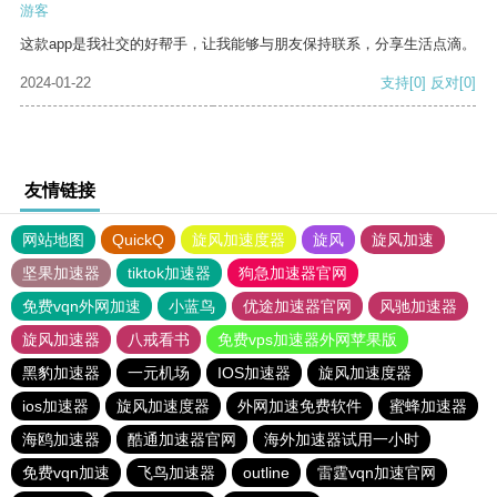
游客
这款app是我社交的好帮手，让我能够与朋友保持联系，分享生活点滴。
2024-01-22
支持
[0]
反对
[0]
友情链接
网站地图
QuickQ
旋风加速度器
旋风
旋风加速
坚果加速器
tiktok加速器
狗急加速器官网
免费vqn外网加速
小蓝鸟
优途加速器官网
风驰加速器
旋风加速器
八戒看书
免费vps加速器外网苹果版
黑豹加速器
一元机场
IOS加速器
旋风加速度器
ios加速器
旋风加速度器
外网加速免费软件
蜜蜂加速器
海鸥加速器
酷通加速器官网
海外加速器试用一小时
免费vqn加速
飞鸟加速器
outline
雷霆vqn加速官网