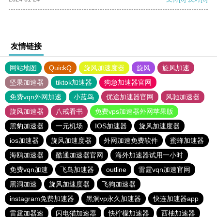
友情链接
网站地图
QuickQ
旋风加速度器
旋风
旋风加速
坚果加速器
tiktok加速器
狗急加速器官网
免费vqn外网加速
小蓝鸟
优途加速器官网
风驰加速器
旋风加速器
八戒看书
免费vps加速器外网苹果版
黑豹加速器
一元机场
IOS加速器
旋风加速度器
ios加速器
旋风加速度器
外网加速免费软件
蜜蜂加速器
海鸥加速器
酷通加速器官网
海外加速器试用一小时
免费vqn加速
飞鸟加速器
outline
雷霆vqn加速官网
黑洞加速
旋风加速度器
飞狗加速器
instagram免费加速器
黑洞vp永久加速器
快连加速器app
雷霆加器速
闪电猫加速器
快柠檬加速器
西柚加速器