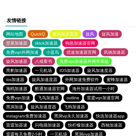
友情链接
网站地图
QuickQ
旋风加速度器
旋风
旋风加速
坚果加速器
tiktok加速器
狗急加速器官网
免费vqn外网加速
小蓝鸟
优途加速器官网
风驰加速器
旋风加速器
八戒看书
免费vps加速器外网苹果版
黑豹加速器
一元机场
IOS加速器
旋风加速度器
ios加速器
旋风加速度器
外网加速免费软件
蜜蜂加速器
海鸥加速器
酷通加速器官网
海外加速器试用一小时
免费vqn加速
飞鸟加速器
outline
雷霆vqn加速官网
黑洞加速
旋风加速度器
飞狗加速器
instagram免费加速器
黑洞vp永久加速器
快连加速器app
雷霆加器速
闪电猫加速器
快柠檬加速器
西柚加速器
雷霆每天免费2小时
一元机场
黑洞nvp加速器