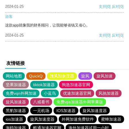
2024-01-25
支持
[0]
反对
[0]
游客
这款app就像我的财务顾问，让我能够省钱又省心。
2024-01-25
支持
[0]
反对
[0]
友情链接
网站地图
QuickQ
旋风加速度器
旋风
旋风加速
坚果加速器
tiktok加速器
狗急加速器官网
免费vqn外网加速
小蓝鸟
优途加速器官网
风驰加速器
旋风加速器
八戒看书
免费vps加速器外网苹果版
黑豹加速器
一元机场
IOS加速器
旋风加速度器
ios加速器
旋风加速度器
外网加速免费软件
蜜蜂加速器
海鸥加速器
酷通加速器官网
海外加速器试用一小时