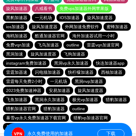
旋风加速器
八戒看书
免费vps加速器外网苹果版
黑豹加速器
一元机场
IOS加速器
旋风加速度器
ios加速器
旋风加速度器
外网加速免费软件
蜜蜂加速器
海鸥加速器
酷通加速器官网
海外加速器试用一小时
免费vqn加速
飞鸟加速器
outline
雷霆vqn加速官网
黑洞加速
旋风加速度器
飞狗加速器
instagram免费加速器
黑洞vp永久加速器
快连加速器app
雷霆加器速
闪电猫加速器
快柠檬加速器
西柚加速器
雷霆每天免费2小时
一元机场
黑洞nvp加速器
2023免费加速神器
安易加速器
旋风加速度器
飞鱼加速器
黑洞永久加速器
极光vp加速器
猎豹加速器
猎豹加速器官网
猎豹加速器
outline
暴雪vp永久免费加速器下载官网
猎豹vp加速器官网
暴雪vp永久免费加速器下载官网
黑洞加速官网
永久免费使用的加速器
下载