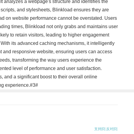
. It analyzes a webpage's structure and identifies the
scripts, and stylesheets, Blinkload ensures they are
load on website performance cannot be overstated. Users
ading times, Blinkload not only grabs and maintains user
kely to retain visitors, leading to higher engagement
 With its advanced caching mechanisms, it intelligently
ent and responsive website, ensuring users can access
speeds, transforming the way users experience the
ented level of performance and user satisfaction.
nd a significant boost to their overall online
ing experience.#3#
支持
[0]
反对
[0]