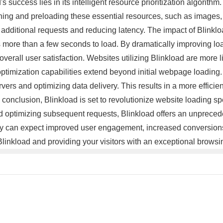
 success lies in its intelligent resource prioritization algorithm
ching and preloading these essential resources, such as images, 
r additional requests and reducing latency. The impact of Blink
es more than a few seconds to load. By dramatically improving lo
erall user satisfaction. Websites utilizing Blinkload are more li
optimization capabilities extend beyond initial webpage loading.
rs and optimizing data delivery. This results in a more effici
n conclusion, Blinkload is set to revolutionize website loading 
 and optimizing subsequent requests, Blinkload offers an unpreced
 can expect improved user engagement, increased conversions, a
linkload and providing your visitors with an exceptional brows