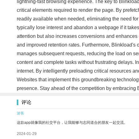
lightning-fast browsing experience. The key to Blinkload's
critical elements required to render the page. By prefet
readily available when needed, eliminating the need fo
typically lose interest and abandon a webpage if it tak
attention but also increases conversions and enhances ov
and improved retention rates. Furthermore, Blinkload's 
manages subsequent requests, reducing the load on serve
content and complete tasks without frustrating delays. I
internet. By intelligently preloading critical resources
Websites that implement this groundbreaking technology
presence. Stay ahead of the competition by embracing B
评论
游客
这款app就像我的社交平台，让我能够与志同道合的朋友一起交流。
2024-01-29