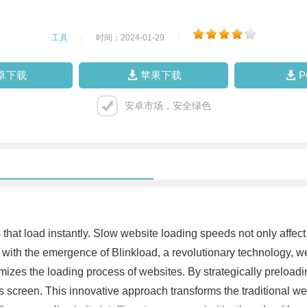
工具
|
时间：2024-01-29
|
卓下载
苹果下载
安卓市场，安全绿色
 that load instantly. Slow website loading speeds not only affe
ith the emergence of Blinkload, a revolutionary technology, web
mizes the loading process of websites. By strategically preloadi
r's screen. This innovative approach transforms the traditional 