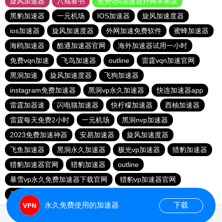
旋风加速器
八戒看书
免费vps加速器外网苹果版
黑豹加速器
一元机场
IOS加速器
旋风加速度器
ios加速器
旋风加速度器
外网加速免费软件
蜜蜂加速器
海鸥加速器
酷通加速器官网
海外加速器试用一小时
免费vqn加速
飞鸟加速器
outline
雷霆vqn加速官网
黑洞加速
旋风加速度器
飞狗加速器
instagram免费加速器
黑洞vp永久加速器
快连加速器app
雷霆加器速
闪电猫加速器
快柠檬加速器
西柚加速器
雷霆每天免费2小时
一元机场
黑洞nvp加速器
2023免费加速神器
安易加速器
旋风加速度器
飞鱼加速器
黑洞永久加速器
极光vp加速器
猎豹加速器
猎豹加速器官网
猎豹加速器
outline
暴雪vp永久免费加速器下载官网
猎豹vp加速器官网
暴雪vp永久免费加速器下载官网
黑洞加速官网
永久免费使用的加速器
下载