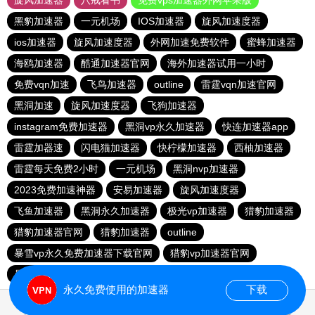
旋风加速器
八戒看书
免费vps加速器外网苹果版
黑豹加速器
一元机场
IOS加速器
旋风加速度器
ios加速器
旋风加速度器
外网加速免费软件
蜜蜂加速器
海鸥加速器
酷通加速器官网
海外加速器试用一小时
免费vqn加速
飞鸟加速器
outline
雷霆vqn加速官网
黑洞加速
旋风加速度器
飞狗加速器
instagram免费加速器
黑洞vp永久加速器
快连加速器app
雷霆加器速
闪电猫加速器
快柠檬加速器
西柚加速器
雷霆每天免费2小时
一元机场
黑洞nvp加速器
2023免费加速神器
安易加速器
旋风加速度器
飞鱼加速器
黑洞永久加速器
极光vp加速器
猎豹加速器
猎豹加速器官网
猎豹加速器
outline
暴雪vp永久免费加速器下载官网
猎豹vp加速器官网
暴雪vp永久免费加速器下载官网
黑洞加速官网
永久免费使用的加速器
下载
1.245402s