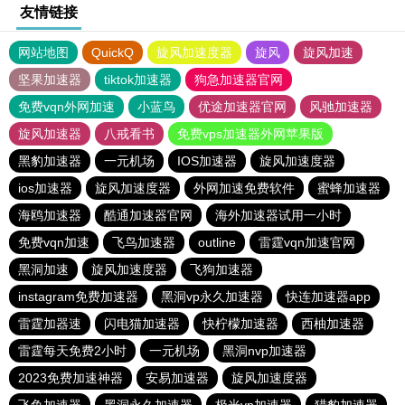
友情链接
网站地图
QuickQ
旋风加速度器
旋风
旋风加速
坚果加速器
tiktok加速器
狗急加速器官网
免费vqn外网加速
小蓝鸟
优途加速器官网
风驰加速器
旋风加速器
八戒看书
免费vps加速器外网苹果版
黑豹加速器
一元机场
IOS加速器
旋风加速度器
ios加速器
旋风加速度器
外网加速免费软件
蜜蜂加速器
海鸥加速器
酷通加速器官网
海外加速器试用一小时
免费vqn加速
飞鸟加速器
outline
雷霆vqn加速官网
黑洞加速
旋风加速度器
飞狗加速器
instagram免费加速器
黑洞vp永久加速器
快连加速器app
雷霆加器速
闪电猫加速器
快柠檬加速器
西柚加速器
雷霆每天免费2小时
一元机场
黑洞nvp加速器
2023免费加速神器
安易加速器
旋风加速度器