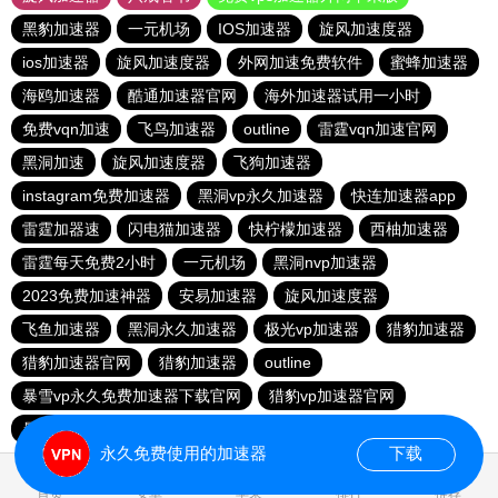
黑豹加速器
一元机场
IOS加速器
旋风加速度器
ios加速器
旋风加速度器
外网加速免费软件
蜜蜂加速器
海鸥加速器
酷通加速器官网
海外加速器试用一小时
免费vqn加速
飞鸟加速器
outline
雷霆vqn加速官网
黑洞加速
旋风加速度器
飞狗加速器
instagram免费加速器
黑洞vp永久加速器
快连加速器app
雷霆加器速
闪电猫加速器
快柠檬加速器
西柚加速器
雷霆每天免费2小时
一元机场
黑洞nvp加速器
2023免费加速神器
安易加速器
旋风加速度器
飞鱼加速器
黑洞永久加速器
极光vp加速器
猎豹加速器
猎豹加速器官网
猎豹加速器
outline
暴雪vp永久免费加速器下载官网
猎豹vp加速器官网
暴雪vp永久免费加速器下载官网
黑洞加速官网
永久免费使用的加速器
下载
1.444053s
首页
安卓
苹果
排行
推荐