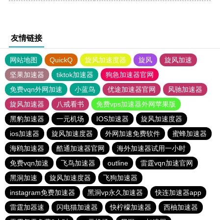
友情链接
网站地图
QuickQ
旋风加速度器
旋风
旋风加速
坚果加速器
tiktok加速器
狗急加速器官网
免费vqn外网加速
小蓝鸟
优途加速器官网
风驰加速器
旋风加速器
八戒看书
免费vps加速器外网苹果版
黑豹加速器
一元机场
IOS加速器
旋风加速度器
ios加速器
旋风加速度器
外网加速免费软件
蜜蜂加速器
海鸥加速器
酷通加速器官网
海外加速器试用一小时
免费vqn加速
飞鸟加速器
outline
雷霆vqn加速官网
黑洞加速
旋风加速度器
飞狗加速器
instagram免费加速器
黑洞vp永久加速器
快连加速器app
雷霆加器速
闪电猫加速器
快柠檬加速器
西柚加速器