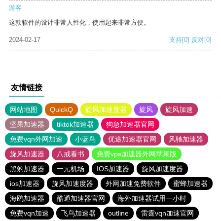
游客
这款软件的设计非常人性化，使用起来非常方便。
2024-02-17
支持
[0]
反对
[0]
友情链接
网站地图
QuickQ
旋风加速度器
旋风
旋风加速
坚果加速器
tiktok加速器
狗急加速器官网
免费vqn外网加速
小蓝鸟
优途加速器官网
风驰加速器
旋风加速器
八戒看书
免费vps加速器外网苹果版
黑豹加速器
一元机场
IOS加速器
旋风加速度器
ios加速器
旋风加速度器
外网加速免费软件
蜜蜂加速器
海鸥加速器
酷通加速器官网
海外加速器试用一小时
免费vqn加速
飞鸟加速器
outline
雷霆vqn加速官网