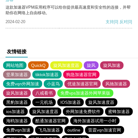
这款加速器VPM应用程序可以给你提供最高速度和安全性的连接，并帮
助你在网络上自由移动。
2024-02-20
支持
[0]
反对
[0]
友情链接
网站地图
QuickQ
旋风加速度器
旋风
旋风加速
坚果加速器
tiktok加速器
狗急加速器官网
免费vqn外网加速
小蓝鸟
优途加速器官网
风驰加速器
旋风加速器
八戒看书
免费vps加速器外网苹果版
黑豹加速器
一元机场
IOS加速器
旋风加速度器
ios加速器
旋风加速度器
外网加速免费软件
蜜蜂加速器
海鸥加速器
酷通加速器官网
海外加速器试用一小时
免费vqn加速
飞鸟加速器
outline
雷霆vqn加速官网