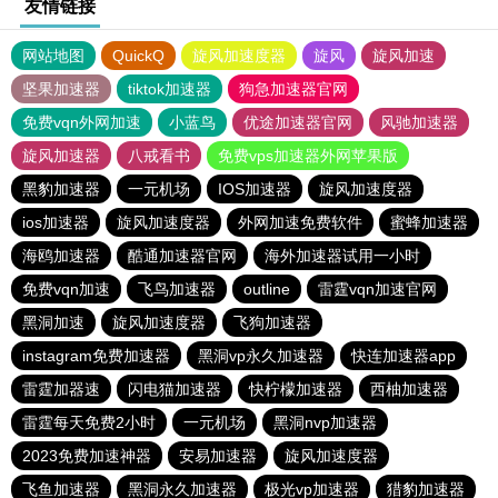
友情链接
网站地图
QuickQ
旋风加速度器
旋风
旋风加速
坚果加速器
tiktok加速器
狗急加速器官网
免费vqn外网加速
小蓝鸟
优途加速器官网
风驰加速器
旋风加速器
八戒看书
免费vps加速器外网苹果版
黑豹加速器
一元机场
IOS加速器
旋风加速度器
ios加速器
旋风加速度器
外网加速免费软件
蜜蜂加速器
海鸥加速器
酷通加速器官网
海外加速器试用一小时
免费vqn加速
飞鸟加速器
outline
雷霆vqn加速官网
黑洞加速
旋风加速度器
飞狗加速器
instagram免费加速器
黑洞vp永久加速器
快连加速器app
雷霆加器速
闪电猫加速器
快柠檬加速器
西柚加速器
雷霆每天免费2小时
一元机场
黑洞nvp加速器
2023免费加速神器
安易加速器
旋风加速度器
飞鱼加速器
黑洞永久加速器
极光vp加速器
猎豹加速器