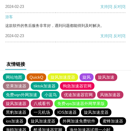
2024-02-23
支持
[0]
反对
[0]
游客
这款软件的售后服务非常好，遇到问题都能得到及时解决。
2024-02-23
支持
[0]
反对
[0]
友情链接
网站地图
QuickQ
旋风加速度器
旋风
旋风加速
坚果加速器
tiktok加速器
狗急加速器官网
免费vqn外网加速
小蓝鸟
优途加速器官网
风驰加速器
旋风加速器
八戒看书
免费vps加速器外网苹果版
黑豹加速器
一元机场
IOS加速器
旋风加速度器
ios加速器
旋风加速度器
外网加速免费软件
蜜蜂加速器
海鸥加速器
酷通加速器官网
海外加速器试用一小时