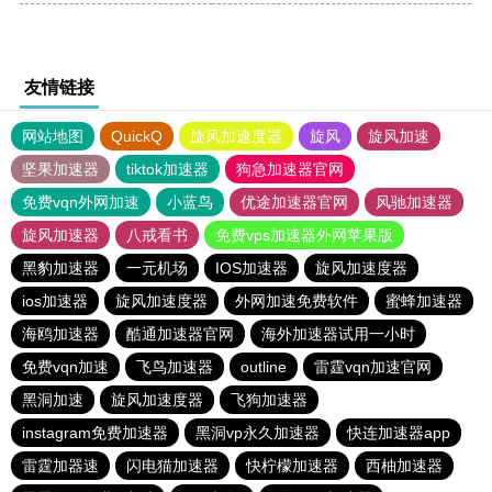
友情链接
网站地图
QuickQ
旋风加速度器
旋风
旋风加速
坚果加速器
tiktok加速器
狗急加速器官网
免费vqn外网加速
小蓝鸟
优途加速器官网
风驰加速器
旋风加速器
八戒看书
免费vps加速器外网苹果版
黑豹加速器
一元机场
IOS加速器
旋风加速度器
ios加速器
旋风加速度器
外网加速免费软件
蜜蜂加速器
海鸥加速器
酷通加速器官网
海外加速器试用一小时
免费vqn加速
飞鸟加速器
outline
雷霆vqn加速官网
黑洞加速
旋风加速度器
飞狗加速器
instagram免费加速器
黑洞vp永久加速器
快连加速器app
雷霆加器速
闪电猫加速器
快柠檬加速器
西柚加速器