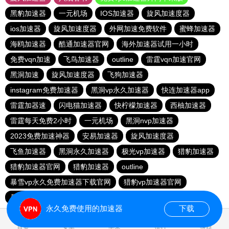
黑豹加速器
一元机场
IOS加速器
旋风加速度器
ios加速器
旋风加速度器
外网加速免费软件
蜜蜂加速器
海鸥加速器
酷通加速器官网
海外加速器试用一小时
免费vqn加速
飞鸟加速器
outline
雷霆vqn加速官网
黑洞加速
旋风加速度器
飞狗加速器
instagram免费加速器
黑洞vp永久加速器
快连加速器app
雷霆加器速
闪电猫加速器
快柠檬加速器
西柚加速器
雷霆每天免费2小时
一元机场
黑洞nvp加速器
2023免费加速神器
安易加速器
旋风加速度器
飞鱼加速器
黑洞永久加速器
极光vp加速器
猎豹加速器
猎豹加速器官网
猎豹加速器
outline
暴雪vp永久免费加速器下载官网
猎豹vp加速器官网
暴雪vp永久免费加速器下载官网
黑洞加速官网
永久免费使用的加速器
下载
1.533894s
首页
安卓
苹果
排行
推荐