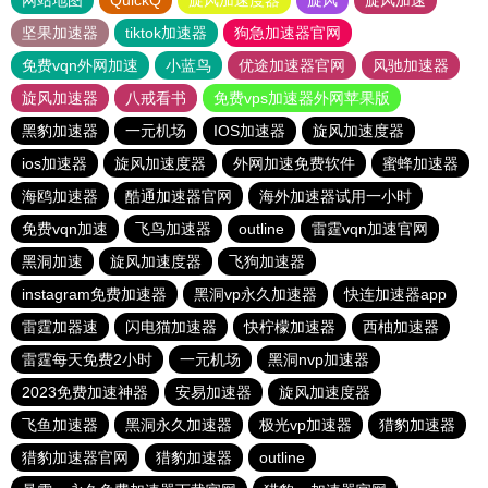
网站地图
QuickQ
旋风加速度器
旋风
旋风加速
坚果加速器
tiktok加速器
狗急加速器官网
免费vqn外网加速
小蓝鸟
优途加速器官网
风驰加速器
旋风加速器
八戒看书
免费vps加速器外网苹果版
黑豹加速器
一元机场
IOS加速器
旋风加速度器
ios加速器
旋风加速度器
外网加速免费软件
蜜蜂加速器
海鸥加速器
酷通加速器官网
海外加速器试用一小时
免费vqn加速
飞鸟加速器
outline
雷霆vqn加速官网
黑洞加速
旋风加速度器
飞狗加速器
instagram免费加速器
黑洞vp永久加速器
快连加速器app
雷霆加器速
闪电猫加速器
快柠檬加速器
西柚加速器
雷霆每天免费2小时
一元机场
黑洞nvp加速器
2023免费加速神器
安易加速器
旋风加速度器
飞鱼加速器
黑洞永久加速器
极光vp加速器
猎豹加速器
猎豹加速器官网
猎豹加速器
outline