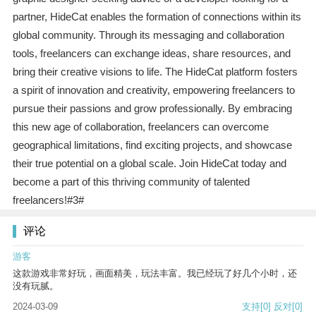
partner, HideCat enables the formation of connections within its
global community. Through its messaging and collaboration
tools, freelancers can exchange ideas, share resources, and
bring their creative visions to life. The HideCat platform fosters
a spirit of innovation and creativity, empowering freelancers to
pursue their passions and grow professionally. By embracing
this new age of collaboration, freelancers can overcome
geographical limitations, find exciting projects, and showcase
their true potential on a global scale. Join HideCat today and
become a part of this thriving community of talented
freelancers!#3#
评论
游客
这款游戏非常好玩，画面精美，玩法丰富。我已经玩了好几个小时，还
没有玩腻。
2024-03-09
支持
[0]
反对
[0]