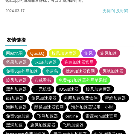
这款app的游戏非常好玩，可以让我消磨时间。
2024-03-17
支持
[0]
反对
[0]
友情链接
网站地图
QuickQ
旋风加速度器
旋风
旋风加速
坚果加速器
tiktok加速器
狗急加速器官网
免费vqn外网加速
小蓝鸟
优途加速器官网
风驰加速器
旋风加速器
八戒看书
免费vps加速器外网苹果版
黑豹加速器
一元机场
IOS加速器
旋风加速度器
ios加速器
旋风加速度器
外网加速免费软件
蜜蜂加速器
海鸥加速器
酷通加速器官网
海外加速器试用一小时
免费vqn加速
飞鸟加速器
outline
雷霆vqn加速官网
黑洞加速
旋风加速度器
飞狗加速器