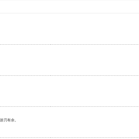
。
中游刃有余。