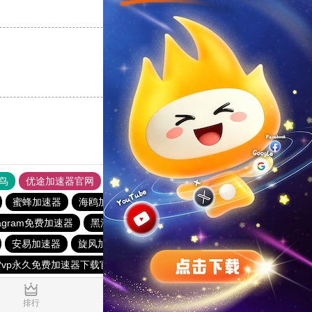
支持
[0]
反对
[0]
支持
[0]
反对
[0]
鸟
优途加速器官网
风驰加速器
旋风加速器
八戒看书
蜜蜂加速器
海鸥加速器
酷通加速器官网
stagram免费加速器
黑洞vp永久加速器
快连加速器app
安易加速器
旋风加速度器
飞鱼加速器
黑洞永久加速器
雪vp永久免费加速器下载官网
黑洞加速官网
1.099353s
排行
推荐