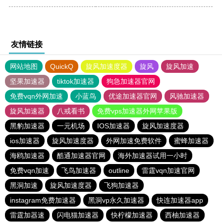
友情链接
网站地图
QuickQ
旋风加速度器
旋风
旋风加速
坚果加速器
tiktok加速器
狗急加速器官网
免费vqn外网加速
小蓝鸟
优途加速器官网
风驰加速器
旋风加速器
八戒看书
免费vps加速器外网苹果版
黑豹加速器
一元机场
IOS加速器
旋风加速度器
ios加速器
旋风加速度器
外网加速免费软件
蜜蜂加速器
海鸥加速器
酷通加速器官网
海外加速器试用一小时
免费vqn加速
飞鸟加速器
outline
雷霆vqn加速官网
黑洞加速
旋风加速度器
飞狗加速器
instagram免费加速器
黑洞vp永久加速器
快连加速器app
雷霆加器速
闪电猫加速器
快柠檬加速器
西柚加速器