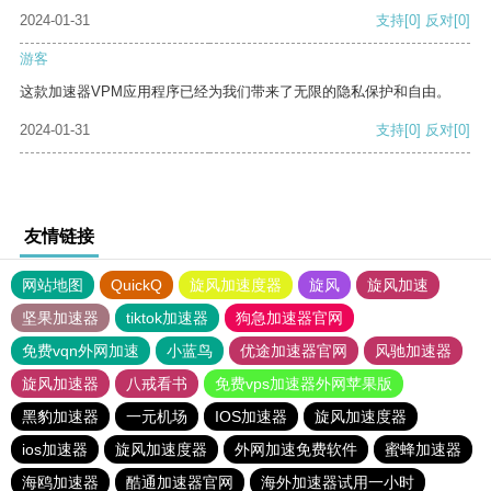
2024-01-31
支持
[0]
反对
[0]
游客
这款加速器VPM应用程序已经为我们带来了无限的隐私保护和自由。
2024-01-31
支持
[0]
反对
[0]
友情链接
网站地图
QuickQ
旋风加速度器
旋风
旋风加速
坚果加速器
tiktok加速器
狗急加速器官网
免费vqn外网加速
小蓝鸟
优途加速器官网
风驰加速器
旋风加速器
八戒看书
免费vps加速器外网苹果版
黑豹加速器
一元机场
IOS加速器
旋风加速度器
ios加速器
旋风加速度器
外网加速免费软件
蜜蜂加速器
海鸥加速器
酷通加速器官网
海外加速器试用一小时