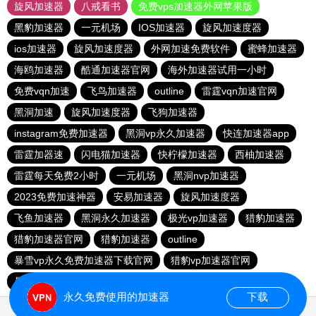
旋风加速器
八戒看书
免费vps加速器外网苹果版
黑豹加速器
一元机场
IOS加速器
旋风加速度器
ios加速器
旋风加速度器
外网加速免费软件
蜜蜂加速器
海鸥加速器
酷通加速器官网
海外加速器试用一小时
免费vqn加速
飞鸟加速器
outline
雷霆vqn加速官网
黑洞加速
旋风加速度器
飞狗加速器
instagram免费加速器
黑洞vp永久加速器
快连加速器app
雷霆加器速
闪电猫加速器
快柠檬加速器
西柚加速器
雷霆每天免费2小时
一元机场
黑洞nvp加速器
2023免费加速神器
安易加速器
旋风加速度器
飞鱼加速器
黑洞永久加速器
极光vp加速器
猎豹加速器
猎豹加速器官网
猎豹加速器
outline
暴雪vp永久免费加速器下载官网
猎豹vp加速器官网
暴雪vp永久免费加速器下载官网
黑洞加速官网
永久免费使用的加速器
下载