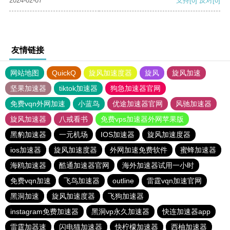
2024-02-07
支持
[0]
反对
[0]
友情链接
网站地图
QuickQ
旋风加速度器
旋风
旋风加速
坚果加速器
tiktok加速器
狗急加速器官网
免费vqn外网加速
小蓝鸟
优途加速器官网
风驰加速器
旋风加速器
八戒看书
免费vps加速器外网苹果版
黑豹加速器
一元机场
IOS加速器
旋风加速度器
ios加速器
旋风加速度器
外网加速免费软件
蜜蜂加速器
海鸥加速器
酷通加速器官网
海外加速器试用一小时
免费vqn加速
飞鸟加速器
outline
雷霆vqn加速官网
黑洞加速
旋风加速度器
飞狗加速器
instagram免费加速器
黑洞vp永久加速器
快连加速器app
雷霆加器速
闪电猫加速器
快柠檬加速器
西柚加速器