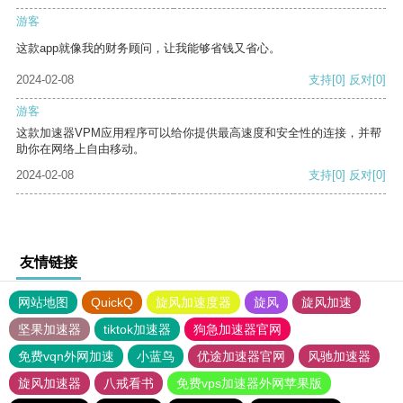
游客
这款app就像我的财务顾问，让我能够省钱又省心。
2024-02-08
支持
[0]
反对
[0]
游客
这款加速器VPM应用程序可以给你提供最高速度和安全性的连接，并帮
助你在网络上自由移动。
2024-02-08
支持
[0]
反对
[0]
友情链接
网站地图
QuickQ
旋风加速度器
旋风
旋风加速
坚果加速器
tiktok加速器
狗急加速器官网
免费vqn外网加速
小蓝鸟
优途加速器官网
风驰加速器
旋风加速器
八戒看书
免费vps加速器外网苹果版