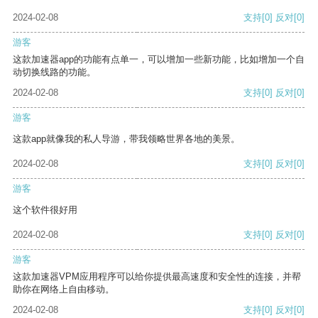
2024-02-08
支持
[0]
反对
[0]
游客
这款加速器app的功能有点单一，可以增加一些新功能，比如增加一个自
动切换线路的功能。
2024-02-08
支持
[0]
反对
[0]
游客
这款app就像我的私人导游，带我领略世界各地的美景。
2024-02-08
支持
[0]
反对
[0]
游客
这个软件很好用
2024-02-08
支持
[0]
反对
[0]
游客
这款加速器VPM应用程序可以给你提供最高速度和安全性的连接，并帮
助你在网络上自由移动。
2024-02-08
支持
[0]
反对
[0]