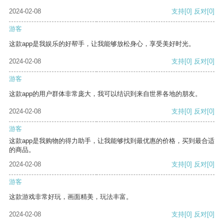
2024-02-08
支持
[0]
反对
[0]
游客
这款app是我娱乐的好帮手，让我能够放松身心，享受美好时光。
2024-02-08
支持
[0]
反对
[0]
游客
这款app的用户群体非常庞大，我可以结识到来自世界各地的朋友。
2024-02-08
支持
[0]
反对
[0]
游客
这款app是我购物的得力助手，让我能够找到最优惠的价格，买到最合适
的商品。
2024-02-08
支持
[0]
反对
[0]
游客
这款游戏非常好玩，画面精美，玩法丰富。
2024-02-08
支持
[0]
反对
[0]