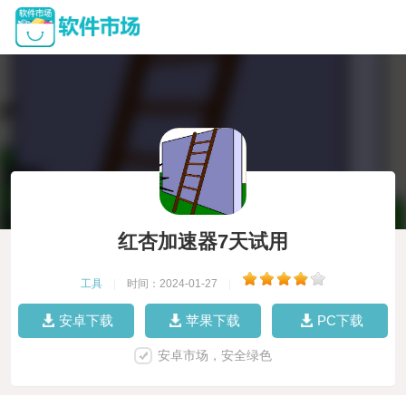
红杏加速器7天试用
工具
|
时间：2024-01-27
|
安卓下载
苹果下载
PC下载
安卓市场，安全绿色