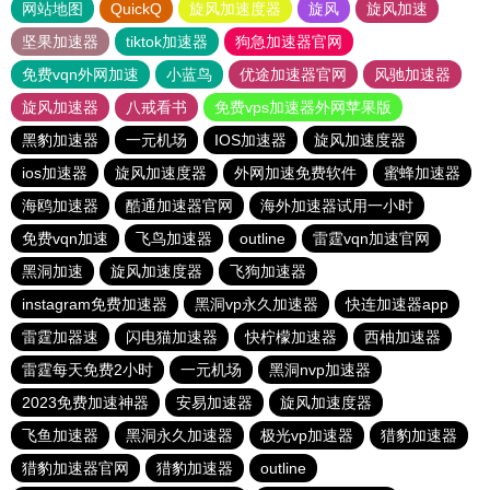
网站地图
QuickQ
旋风加速度器
旋风
旋风加速
坚果加速器
tiktok加速器
狗急加速器官网
免费vqn外网加速
小蓝鸟
优途加速器官网
风驰加速器
旋风加速器
八戒看书
免费vps加速器外网苹果版
黑豹加速器
一元机场
IOS加速器
旋风加速度器
ios加速器
旋风加速度器
外网加速免费软件
蜜蜂加速器
海鸥加速器
酷通加速器官网
海外加速器试用一小时
免费vqn加速
飞鸟加速器
outline
雷霆vqn加速官网
黑洞加速
旋风加速度器
飞狗加速器
instagram免费加速器
黑洞vp永久加速器
快连加速器app
雷霆加器速
闪电猫加速器
快柠檬加速器
西柚加速器
雷霆每天免费2小时
一元机场
黑洞nvp加速器
2023免费加速神器
安易加速器
旋风加速度器
飞鱼加速器
黑洞永久加速器
极光vp加速器
猎豹加速器
猎豹加速器官网
猎豹加速器
outline