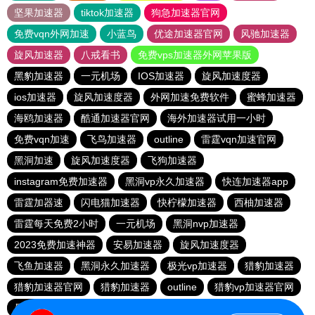
坚果加速器
tiktok加速器
狗急加速器官网
免费vqn外网加速
小蓝鸟
优途加速器官网
风驰加速器
旋风加速器
八戒看书
免费vps加速器外网苹果版
黑豹加速器
一元机场
IOS加速器
旋风加速度器
ios加速器
旋风加速度器
外网加速免费软件
蜜蜂加速器
海鸥加速器
酷通加速器官网
海外加速器试用一小时
免费vqn加速
飞鸟加速器
outline
雷霆vqn加速官网
黑洞加速
旋风加速度器
飞狗加速器
instagram免费加速器
黑洞vp永久加速器
快连加速器app
雷霆加器速
闪电猫加速器
快柠檬加速器
西柚加速器
雷霆每天免费2小时
一元机场
黑洞nvp加速器
2023免费加速神器
安易加速器
旋风加速度器
飞鱼加速器
黑洞永久加速器
极光vp加速器
猎豹加速器
猎豹加速器官网
猎豹加速器
outline
猎豹vp加速器官网
暴雪vp永久免费加速器下载官网
黑洞加速官网