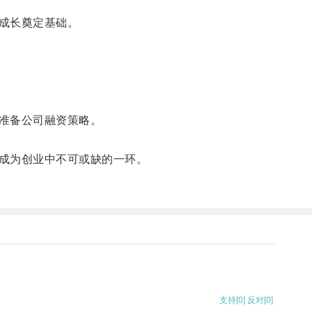
成长奠定基础。
准备公司融资策略。
成为创业中不可或缺的一环。
支持
[0]
反对
[0]