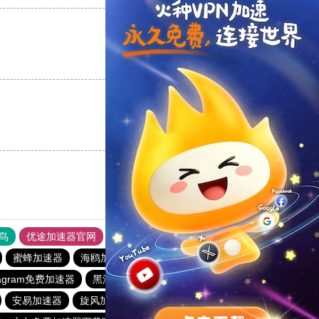
支持
[0]
反对
[0]
支持
[0]
反对
[0]
鸟
优途加速器官网
风驰加速器
旋风加速器
八戒看书
蜜蜂加速器
海鸥加速器
酷通加速器官网
stagram免费加速器
黑洞vp永久加速器
快连加速器app
安易加速器
旋风加速度器
飞鱼加速器
黑洞永久加速器