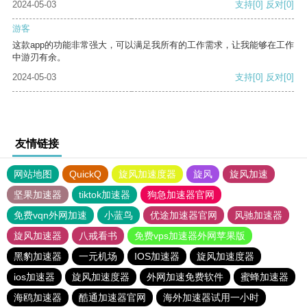
2024-05-03
支持
[0]
反对
[0]
游客
这款app的功能非常强大，可以满足我所有的工作需求，让我能够在工作
中游刃有余。
2024-05-03
支持
[0]
反对
[0]
友情链接
网站地图
QuickQ
旋风加速度器
旋风
旋风加速
坚果加速器
tiktok加速器
狗急加速器官网
免费vqn外网加速
小蓝鸟
优途加速器官网
风驰加速器
旋风加速器
八戒看书
免费vps加速器外网苹果版
黑豹加速器
一元机场
IOS加速器
旋风加速度器
ios加速器
旋风加速度器
外网加速免费软件
蜜蜂加速器
海鸥加速器
酷通加速器官网
海外加速器试用一小时